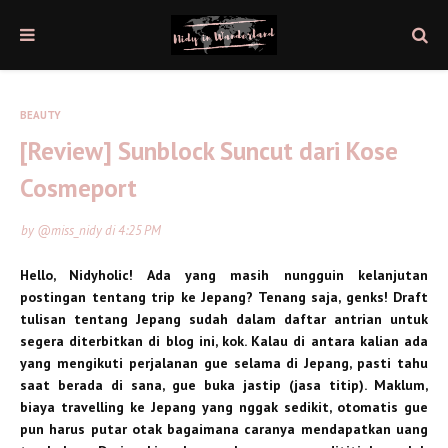
BEAUTY
[Review] Sunblock Suncut dari Kose
Cosmeport
by
@miss_nidy
di
4:25 PM
Hello, Nidyholic! Ada yang masih nungguin kelanjutan
postingan tentang trip ke Jepang? Tenang saja, genks! Draft
tulisan tentang Jepang sudah dalam daftar antrian untuk
segera diterbitkan di blog ini, kok. Kalau di antara kalian ada
yang mengikuti perjalanan gue selama di Jepang, pasti tahu
saat berada di sana, gue buka jastip (jasa titip). Maklum,
biaya travelling ke Jepang yang nggak sedikit, otomatis gue
pun harus putar otak bagaimana caranya mendapatkan uang