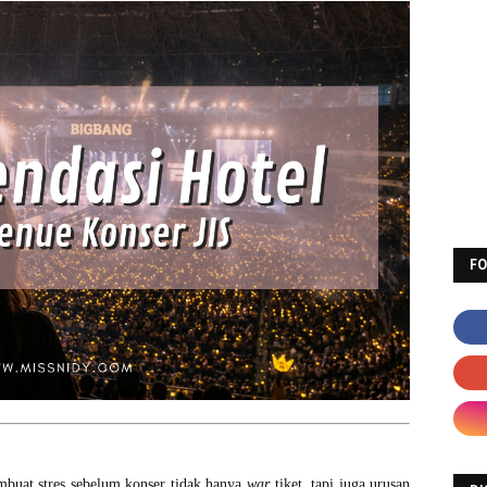
F
embuat stres sebelum konser tidak hanya
war
tiket, tapi juga urusan