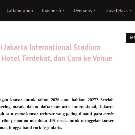
Collaboration
Indonesia
Overseas
Travel Hack
ME
 Jakarta International Stadium
, Hotel Terdekat, dan Cara ke Venue
ngan konser untuk tahun 2026 atau bahkan 2027? Setelah
ering masuk dalam daftar tur artis internasional, Jakarta
lah satu
venue
konser terbesar yang paling dinanti para
music
n ribu penonton membuat JIS cocok untuk menggelar konser
onal, hingga band rock legendaris.