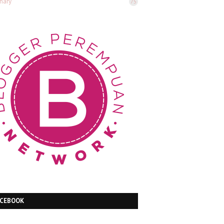
inary
75
ACEBOOK