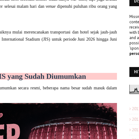
DI
ser selesai malam hari dan
venue
dipenuhi puluhan ribu orang yang
Missn
conte
recei
with 
baiknya mulai merencanakan transportasi dan hotel sejak jauh-jauh
and a
a International Stadium (JIS) untuk periode Juni 2026 hingga Juni
possi
‘spon
pers
HI
JIS yang Sudah Diumumkan
umumkan secara resmi, beberapa nama besar sudah masuk dalam
201
201
201