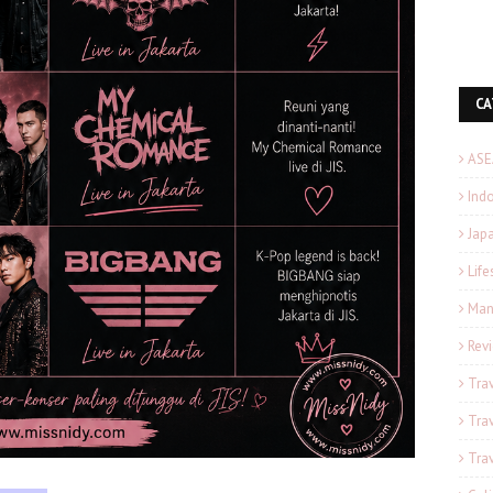
CA
ASE
Ind
Japa
Life
Man
Rev
Tra
Tra
Tra