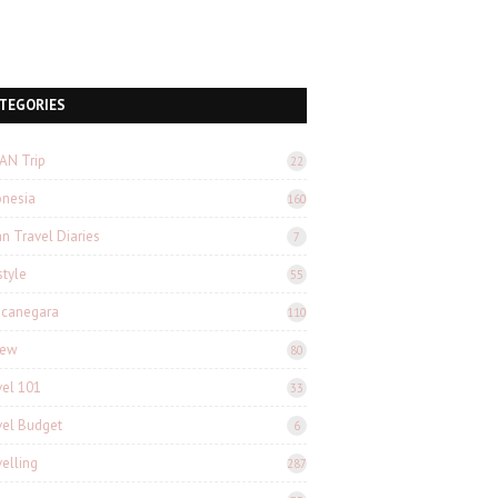
TEGORIES
AN Trip
22
onesia
160
n Travel Diaries
7
style
55
canegara
110
iew
80
vel 101
33
vel Budget
6
velling
287