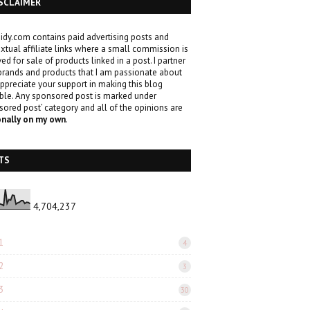
SCLAIMER
idy.com contains paid advertising posts and
xtual affiliate links where a small commission is
ved for sale of products linked in a post. I partner
brands and products that I am passionate about
ppreciate your support in making this blog
ble. Any sponsored post is marked under
sored post’ category and all of the opinions are
onally on my own
.
TS
4,704,237
1
4
2
3
3
30