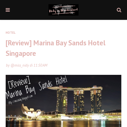
HOTEL
[Review] Marina Bay Sands Hotel
Singapore
by
@miss_nidy
di
11:50 AM