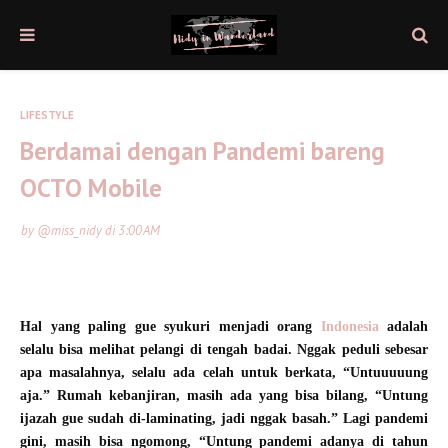
LIFESTYLE
Berdamai dengan Pandemi bareng
OCTO Mobile
by
@miss_nidy
di
3:00 AM
Hal yang paling gue syukuri menjadi orang
Indonesia
adalah
selalu bisa melihat pelangi di tengah badai. Nggak peduli sebesar
apa masalahnya, selalu ada celah untuk berkata, “Untuuuuung
aja.” Rumah kebanjiran, masih ada yang bisa bilang, “Untung
ijazah gue sudah di-laminating, jadi nggak basah.” Lagi pandemi
gini, masih bisa ngomong, “Untung pandemi adanya di tahun