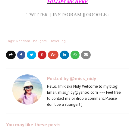
FOLLOW ME HERE
TWITTER
||
INSTAGRAM
||
GOOGLE
+
Tags:
Random Thoughts
Travelling
Posted by
@miss_nidy
Hello, I'm Rizka Nidy. Welcome to my blog!
Email: miss_nidy@yahoo.com ~~~ Feel free
to contact me or drop a comment. Please
don't be a stranger! :)
You may like these posts