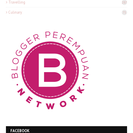
Travelling
287
Culinary
75
FACEBOOK