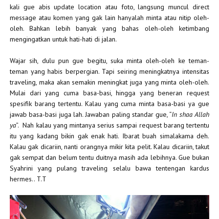
kali gue abis update location atau foto, langsung muncul direct
message atau komen yang gak lain hanyalah minta atau nitip oleh-
oleh. Bahkan lebih banyak yang bahas oleh-oleh ketimbang
mengingatkan untuk hati-hati di jalan.
Wajar sih, dulu pun gue begitu, suka minta oleh-oleh ke teman-
teman yang habis berpergian. Tapi seiring meningkatnya intensitas
traveling, maka akan semakin meningkat juga yang minta oleh-oleh.
Mulai dari yang cuma basa-basi, hingga yang beneran request
spesifik barang tertentu. Kalau yang cuma minta basa-basi ya gue
jawab basa-basi juga lah. Jawaban paling standar gue, “
In shaa Allah
ya
”. Nah kalau yang mintanya serius sampai request barang tertentu
itu yang kadang bikin gak enak hati. Ibarat buah simalakama deh.
Kalau gak dicariin, nanti orangnya mikir kita pelit. Kalau dicariin, takut
gak sempat dan belum tentu duitnya masih ada lebihnya. Gue bukan
Syahrini yang pulang traveling selalu bawa tentengan kardus
hermes.. T.T