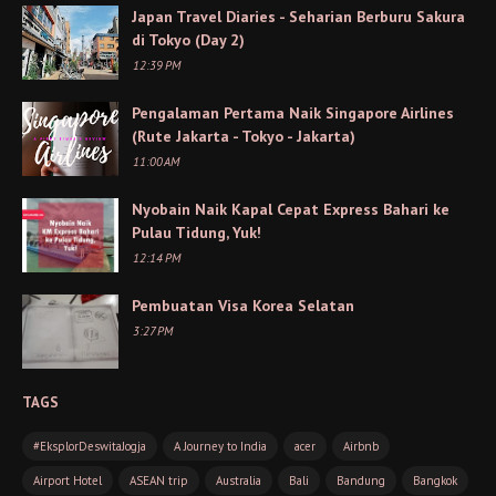
Japan Travel Diaries - Seharian Berburu Sakura
di Tokyo (Day 2)
12:39 PM
Pengalaman Pertama Naik Singapore Airlines
(Rute Jakarta - Tokyo - Jakarta)
11:00 AM
Nyobain Naik Kapal Cepat Express Bahari ke
Pulau Tidung, Yuk!
12:14 PM
Pembuatan Visa Korea Selatan
3:27 PM
TAGS
#EksplorDeswitaJogja
A Journey to India
acer
Airbnb
Airport Hotel
ASEAN trip
Australia
Bali
Bandung
Bangkok