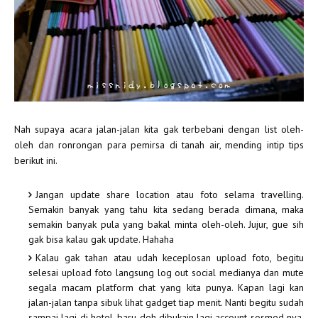
Nah supaya acara jalan-jalan kita gak terbebani dengan list oleh-
oleh dan ronrongan para pemirsa di tanah air, mending intip tips
berikut ini.
Jangan update share location atau foto selama travelling.
Semakin banyak yang tahu kita sedang berada dimana, maka
semakin banyak pula yang bakal minta oleh-oleh. Jujur, gue sih
gak bisa kalau gak update. Hahaha
Kalau gak tahan atau udah keceplosan upload foto, begitu
selesai upload foto langsung log out social medianya dan mute
segala macam platform chat yang kita punya. Kapan lagi kan
jalan-jalan tanpa sibuk lihat gadget tiap menit. Nanti begitu sudah
sampai lagi di hotel, baru deh dibukain lagi account sosmed nya.