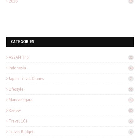
2026
10
CATEGORIES
ASEAN Trip
22
Indonesia
160
Japan Travel Diaries
7
Lifestyle
55
Mancanegara
110
Review
80
Travel 101
33
Travel Budget
6