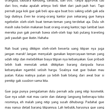
orangtua, saudara kandung, sahabat, dan bos. Tanpa approval cuti
dari bos, maka apalah artinya beli tiket dari jauh-jauh hari. Tapi
pernah juga kok gue gak beli apa-apa buat bos saking udah gak ada
lagi duitnya.
Even
ke orang-orang kantor pun sekarang gue hanya
ngebeliin oleh-oleh buat teman-teman yang terdekat aja. Dulu sih
masih suka beliin makanan buat orang-orang kantor, tapi lambat laun
mereka pun gak pernah bawa oleh-oleh tiap kali pulang traveling
jadi yaudah gue ikutin. Hahaha
Nah buat yang dititipin oleh-oleh beserta uang titipan nya juga
jangan maruk! Jangan menyalah gunakan kepercayaan teman yang
udah nitip dan melebihkan biaya titipan nya kebanyakan. Gue pribadi
lebih baik menolak untuk dititipkan barang daripada harus
kebanyakan ngambil selisih harga. Soalnya niat gue bukan mau
jualan. Kalau niatnya jualan ya lebih baik bilang dari awal biar si
penitip gak
suudzon
sama kita.
Gue juga punya pengalaman dulu pernah ada yang nitip kosmetik.
Gue nya udah niat mau cariin dan datangi langsung beberapa toko
resminya, eh malah yang nitip yang susah dihubungi. Padahal gue
mau nanya detail barang titipannya. Lah kebalik, harusnya gue yang