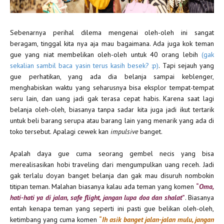
Sebenarnya perihal dilema mengenai oleh-oleh ini sangat
beragam, tinggal kita nya aja mau bagaimana. Ada juga kok teman
gue yang niat membelikan oleh-oleh untuk 40 orang lebih
(gak
sekalian sambil baca yasin terus kasih besek? :p)
. Tapi sejauh yang
gue perhatikan, yang ada dia belanja sampai keblenger,
menghabiskan waktu yang seharusnya bisa eksplor tempat-tempat
seru lain, dan uang jadi gak terasa cepat habis. Karena saat lagi
belanja oleh-oleh, biasanya tanpa sadar kita juga jadi ikut tertarik
untuk beli barang serupa atau barang lain yang menarik yang ada di
toko tersebut. Apalagi cewek kan
impulsive
banget.
Apalah daya gue cuma seorang gembel necis yang bisa
merealisasikan hobi traveling dari mengumpulkan uang receh. Jadi
gak terlalu doyan banget belanja dan gak mau disuruh nombokin
titipan teman. Malahan biasanya kalau ada teman yang komen
“
Oma,
hati-hati ya di jalan, safe flight, jangan lupa doa dan shalat
”
. Biasanya
entah kenapa teman yang seperti ini pasti gue belikan oleh-oleh,
ketimbang yang cuma komen
“
Ih asik banget jalan-jalan mulu, jangan