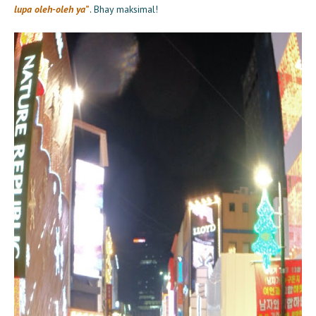
lupa oleh-oleh ya
”
.
Bhay maksimal!