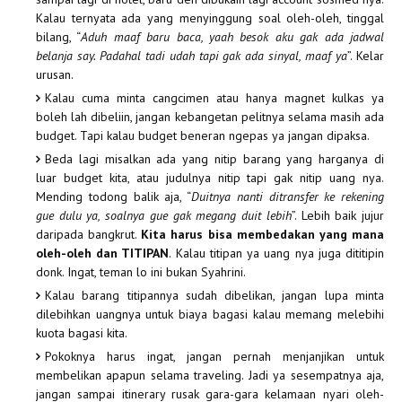
Kalau ternyata ada yang menyinggung soal oleh-oleh, tinggal
bilang, “
Aduh maaf baru baca, yaah besok aku gak ada jadwal
belanja say. Padahal tadi udah tapi gak ada sinyal, maaf ya
”. Kelar
urusan.
Kalau cuma minta cangcimen atau hanya magnet kulkas ya
boleh lah dibeliin, jangan kebangetan pelitnya selama masih ada
budget. Tapi kalau budget beneran ngepas ya jangan dipaksa.
Beda lagi misalkan ada yang nitip barang yang harganya di
luar budget kita, atau judulnya nitip tapi gak nitip uang nya.
Mending todong balik aja, “
Duitnya nanti ditransfer ke rekening
gue dulu ya, soalnya gue gak megang duit lebih
”. Lebih baik jujur
daripada bangkrut.
Kita harus bisa membedakan yang mana
oleh-oleh dan TITIPAN
. Kalau titipan ya uang nya juga dititipin
donk. Ingat, teman lo ini bukan Syahrini.
Kalau barang titipannya sudah dibelikan, jangan lupa minta
dilebihkan uangnya untuk biaya bagasi kalau memang melebihi
kuota bagasi kita.
Pokoknya harus ingat, jangan pernah menjanjikan untuk
membelikan apapun selama traveling. Jadi ya sesempatnya aja,
jangan sampai itinerary rusak gara-gara kelamaan nyari oleh-