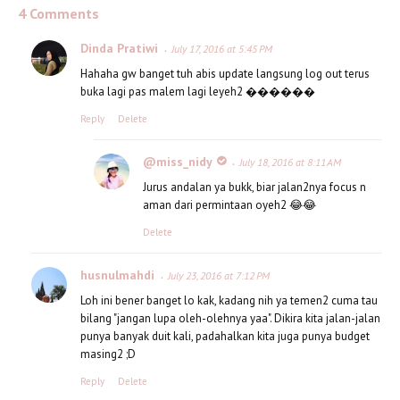
4 Comments
Dinda Pratiwi
July 17, 2016 at 5:45 PM
Hahaha gw banget tuh abis update langsung log out terus
buka lagi pas malem lagi leyeh2 ������
Reply
Delete
@miss_nidy
July 18, 2016 at 8:11 AM
Jurus andalan ya bukk, biar jalan2nya focus n
aman dari permintaan oyeh2 😂😂
Delete
husnulmahdi
July 23, 2016 at 7:12 PM
Loh ini bener banget lo kak, kadang nih ya temen2 cuma tau
bilang "jangan lupa oleh-olehnya yaa". Dikira kita jalan-jalan
punya banyak duit kali, padahalkan kita juga punya budget
masing2 ;D
Reply
Delete