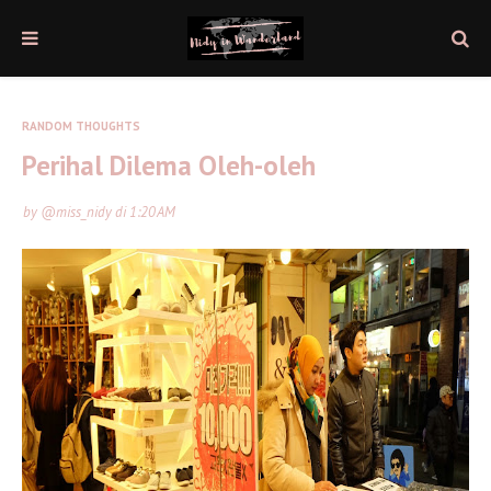
RANDOM THOUGHTS
Perihal Dilema Oleh-oleh
by
@miss_nidy
di
1:20 AM