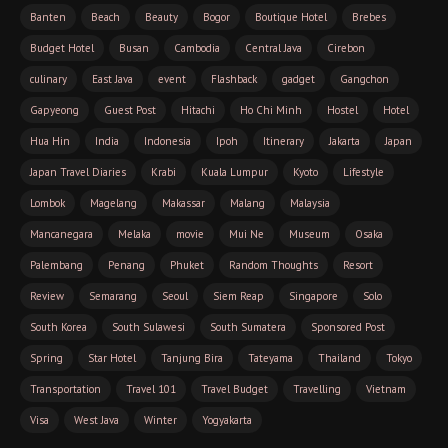
Banten
Beach
Beauty
Bogor
Boutique Hotel
Brebes
Budget Hotel
Busan
Cambodia
Central Java
Cirebon
culinary
East Java
event
Flashback
gadget
Gangchon
Gapyeong
Guest Post
Hitachi
Ho Chi Minh
Hostel
Hotel
Hua Hin
India
Indonesia
Ipoh
Itinerary
Jakarta
Japan
Japan Travel Diaries
Krabi
Kuala Lumpur
Kyoto
Lifestyle
Lombok
Magelang
Makassar
Malang
Malaysia
Mancanegara
Melaka
movie
Mui Ne
Museum
Osaka
Palembang
Penang
Phuket
Random Thoughts
Resort
Review
Semarang
Seoul
Siem Reap
Singapore
Solo
South Korea
South Sulawesi
South Sumatera
Sponsored Post
Spring
Star Hotel
Tanjung Bira
Tateyama
Thailand
Tokyo
Transportation
Travel 101
Travel Budget
Travelling
Vietnam
Visa
West Java
Winter
Yogyakarta