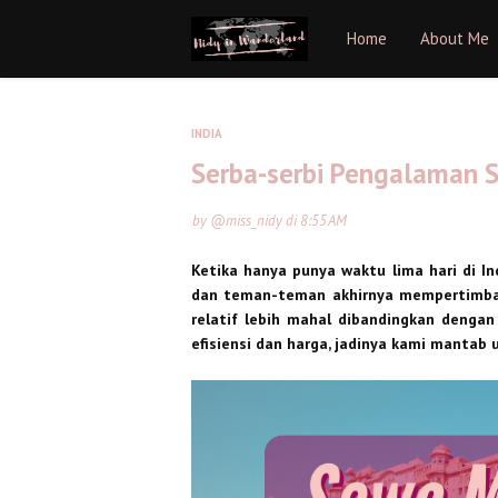
Home
About Me
INDIA
Serba-serbi Pengalaman S
by
@miss_nidy
di
8:55 AM
Ketika hanya punya waktu lima hari di In
dan teman-teman akhirnya mempertimba
relatif lebih mahal dibandingkan dengan
efisiensi dan harga, jadinya kami mantab 