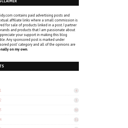
SCLAIMER
idy.com contains paid advertising posts and
xtual affiliate links where a small commission is
ved for sale of products linked in a post. I partner
brands and products that I am passionate about
ppreciate your support in making this blog
ble. Any sponsored post is marked under
sored post’ category and all of the opinions are
onally on my own
.
TS
1
4
2
3
3
30
4
31