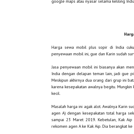
google maps atau nyasar selama keliling Indi
Harg
Harga sewa mobil plus sopir di India cu
penyewaan mobil ini, gue dan Karin sudah sur
Jasa penyewaan mobil ini biasanya akan me
India dengan delapan teman lain, jadi gue p
Meskipun akhirnya dua orang dari grup ini bata
karena kesepakatan awalnya begitu. Mungkin kal
kecil.
Masalah harga ini agak alot. Awalnya Karin s
agen A) dengan kesepakatan total harga seki
sampai 23 Maret 2019. Kebetulan, Kak Aip
rekomen agen A ke Kak Aip. Dia berangkat ke I