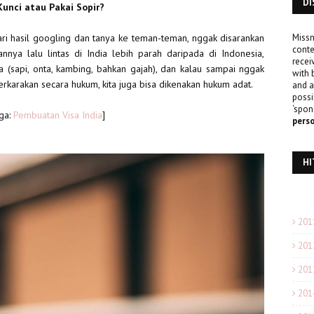
DI
unci atau Pakai Sopir?
Dari hasil googling dan tanya ke teman-teman, nggak disarankan
Missn
conte
nya lalu lintas di India lebih parah daripada di Indonesia,
recei
 (sapi, onta, kambing, bahkan gajah), dan kalau sampai nggak
with 
erkarakan secara hukum, kita juga bisa dikenakan hukum adat.
and a
possi
‘spon
uga:
Pembuatan Visa India
]
pers
HI
201
201
201
201