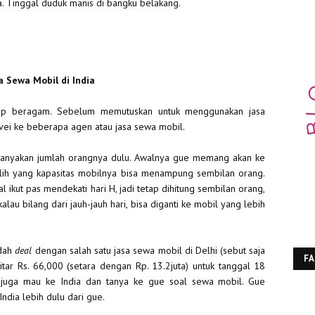
a. Tinggal duduk manis di bangku belakang.
a Sewa Mobil di India
kup beragam. Sebelum memutuskan untuk menggunakan jasa
vei ke beberapa agen atau jasa sewa mobil.
nanyakan jumlah orangnya dulu. Awalnya gue memang akan ke
ilih yang kapasitas mobilnya bisa menampung sembilan orang.
l ikut pas mendekati hari H, jadi tetap dihitung sembilan orang,
au bilang dari jauh-jauh hari, bisa diganti ke mobil yang lebih
udah
deal
dengan salah satu jasa sewa mobil di Delhi (sebut saja
F
tar Rs. 66,000 (setara dengan Rp. 13.2juta) untuk tanggal 18
 juga mau ke India dan tanya ke gue soal sewa mobil. Gue
ndia lebih dulu dari gue.