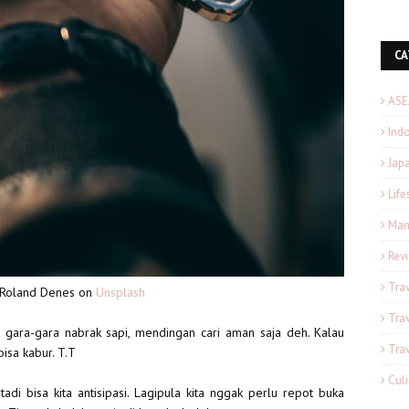
CA
ASE
Ind
Japa
Life
Man
Rev
Tra
 Roland Denes on
Unsplash
Tra
a gara-gara nabrak sapi, mendingan cari aman saja deh. Kalau
Tra
bisa kabur. T.T
Cul
adi bisa kita antisipasi. Lagipula kita nggak perlu repot buka