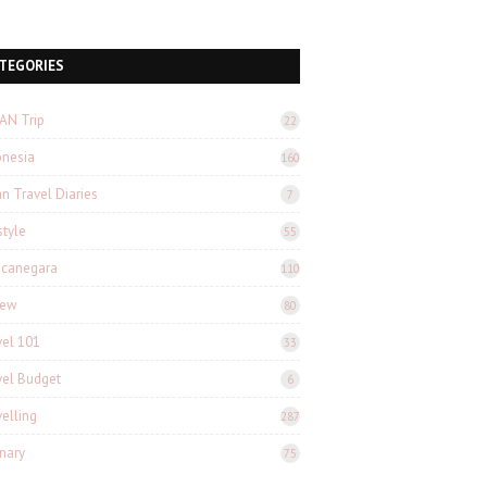
TEGORIES
AN Trip
22
onesia
160
n Travel Diaries
7
style
55
canegara
110
iew
80
vel 101
33
vel Budget
6
velling
287
inary
75