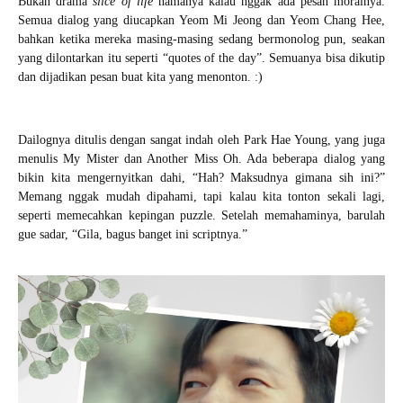
Bukan drama
slice of life
namanya kalau nggak ada pesan moralnya.
Semua dialog yang diucapkan Yeom Mi Jeong dan Yeom Chang Hee,
bahkan ketika mereka masing-masing sedang bermonolog pun, seakan
yang dilontarkan itu seperti “quotes of the day”. Semuanya bisa dikutip
dan dijadikan pesan buat kita yang menonton. :)
Dailognya ditulis dengan sangat indah oleh Park Hae Young, yang juga
menulis My Mister dan Another Miss Oh. Ada beberapa dialog yang
bikin kita mengernyitkan dahi, “Hah? Maksudnya gimana sih ini?”
Memang nggak mudah dipahami, tapi kalau kita tonton sekali lagi,
seperti memecahkan kepingan puzzle. Setelah memahaminya, barulah
gue sadar, “Gila, bagus banget ini scriptnya.”