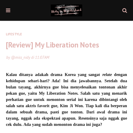
LIFESTYLE
[Review] My Liberation Notes
by
@miss_nidy
di
11:07 AM
Kalau ditanya adakah drama Korea yang sangat
relate
dengan
kehidupan sehari-hari? Ada! Ini dia jawabannya. Setelah dua
bulan tayang, akhirnya gue bisa menyelesaikan tontonan akhir
pekan gue, yaitu My Liberation Notes. Salah satu yang menarik
perhatian gue untuk menonton serial ini karena dibintangi oleh
salah satu aktris favorit gue, Kim Ji Won. Tiap kali dia berperan
dalam sebuah drama, pasti gue tonton. Dari awal drama ini
tayang, nggak ada ekspektasi apapun. Resensinya saja nggak gue
cek dulu. Ada yang sudah menonton drama ini juga?