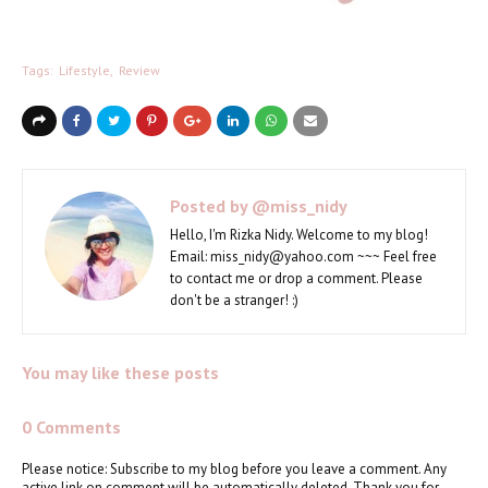
Tags:
Lifestyle
Review
Posted by
@miss_nidy
Hello, I'm Rizka Nidy. Welcome to my blog!
Email: miss_nidy@yahoo.com ~~~ Feel free
to contact me or drop a comment. Please
don't be a stranger! :)
You may like these posts
0 Comments
Please notice: Subscribe to my blog before you leave a comment. Any
active link on comment will be automatically deleted. Thank you for