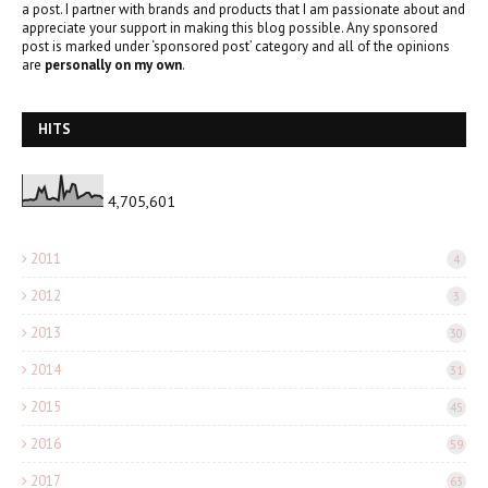
a post. I partner with brands and products that I am passionate about and
appreciate your support in making this blog possible. Any sponsored
post is marked under ‘sponsored post’ category and all of the opinions
are
personally on my own
.
HITS
4,705,601
2011
4
2012
3
2013
30
2014
31
2015
45
2016
59
2017
63