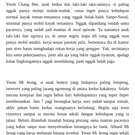
Yeom Chang Hee, anak kedua dan laki-laki satu-satunya, si paling
nggak punya mimpi muluk-muluk, cuma ingin punya kehidupan
normal kayak teman-temannya yang nggak bolak-balik Sanpo-Seoul,
minimal punya mobil kayak temannya. Nggak dipandang rendah sama
pacarnya, yang sudah jadi mantan di awal episode. Ya namanya anak
laki-laki dan egonya ya, di umur segitu siapa sih yang nggak mau
punya mobil sendiri, kerja sesuai passion pula. Sementara dia di kantor
pun stres harus menghadapi rekan kerja yang
gengges.
Yah, secintanya
kita sama pekerjaannya, pasti ada aja yang bikin nggak nyaman, apalagi
kalau lingkungannya nggak mendukung, pasti nggak betah juga.
Yeom Mi Jeong, si anak bontot yang hidupnya paling lempeng,
introvert
yang paling jarang ngomong di antara kedua kakaknya. Selalu
merasa kesepian dan ingin bebas dari kehidupannya yang super duper
membosankan. Jam 7 pagi berangkat kerja, sore sudah sampai rumah,
akhir pekan bantu kedua orangtuanya berladang. Begitu saja terus
ritmenya sampai ia merasa bosan sekali dengan kehidupan yang ia
jalani. Belum ditambah masalah hutang piutang sama mantan pacarnya
yang kabur tanpa mau menyelesaikan hutangnya ke bank. Alhasil Mi
Jeong yang harus melunasi hutang tersebut. Yeom Mi Jeong ingin sekali