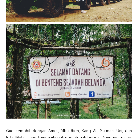
Gue semobil dengan Amel, Mba Rien, Kang Ali, Salman, Uni, dan
Rifa. Mobil yang kami naiki gak pernah gak berisik. Drivernya pinter