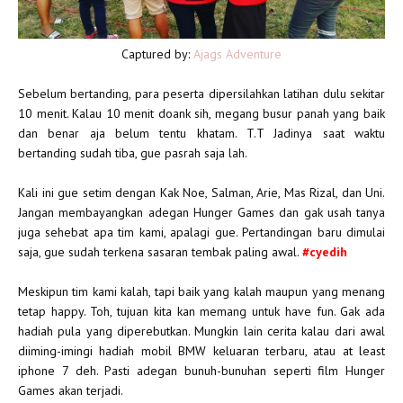
Captured by:
Ajags Adventure
Sebelum bertanding, para peserta dipersilahkan latihan dulu sekitar
10 menit. Kalau 10 menit doank sih, megang busur panah yang baik
dan benar aja belum tentu khatam. T.T Jadinya saat waktu
bertanding sudah tiba, gue pasrah saja lah.
Kali ini gue setim dengan Kak Noe, Salman, Arie, Mas Rizal, dan Uni.
Jangan membayangkan adegan Hunger Games dan gak usah tanya
juga sehebat apa tim kami, apalagi gue. Pertandingan baru dimulai
saja, gue sudah terkena sasaran tembak paling awal.
#cyedih
Meskipun tim kami kalah, tapi baik yang kalah maupun yang menang
tetap happy. Toh, tujuan kita kan memang untuk have fun. Gak ada
hadiah pula yang diperebutkan. Mungkin lain cerita kalau dari awal
diiming-imingi hadiah mobil BMW keluaran terbaru, atau at least
iphone 7 deh. Pasti adegan bunuh-bunuhan seperti film Hunger
Games akan terjadi.