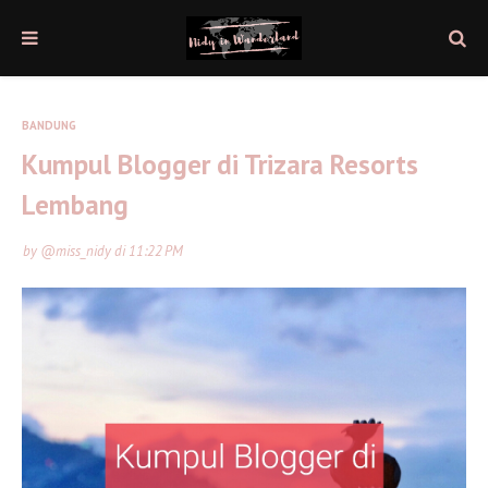
BANDUNG
Kumpul Blogger di Trizara Resorts
Lembang
by
@miss_nidy
di
11:22 PM