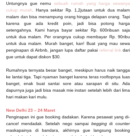
Untungnya gue nemu
sebuah rumah yang harga sewanya
cukup murah
. Hanya sekitar Rp.
1,2jutaan
untuk dua malam
malam dan bisa menampung orang hingga delapan orang. Tapi
karena gue
ada
kredit poin, jadi bisa potong harga
setengahnya.
Kami hanya bayar sekitar Rp. 600ribuan saja
untuk dua malam. P
er orangnya
cukup membayar Rp. 90ribu
untuk dua malam.
Murah banget, kan! Buat yang mau sewa
penginapan di Airbnb, j
angan lupa daftar pakai
ref
erral link
dari
gue untuk dapat diskon $30.
Rumahnya ternyata besar banget, meskipun harus naik tangga
ke lantai tiga. Tapi nyaman banget karena teras rooftopnya luas
banget, enak buat santai sore atau sarapan di situ. Ada
dapurnya juga jadi bisa masak mie instan setelah lebih dari lima
hari makan kari mulu.
New Delhi 23 – 24 Maret
Penginapan ini gue booking dadakan. Karena pesawat yang di-
cancel
mendadak. Setelah nego sampai
begging
di counter
maskapainya di bandara, akhirnya gue langsung booking