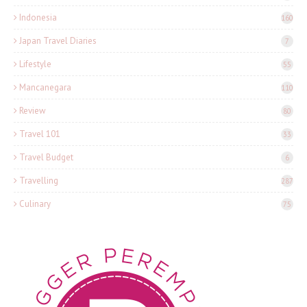
Indonesia
160
Japan Travel Diaries
7
Lifestyle
55
Mancanegara
110
Review
80
Travel 101
33
Travel Budget
6
Travelling
287
Culinary
75