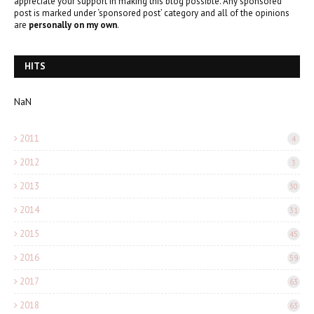
appreciate your support in making this blog possible. Any sponsored
post is marked under ‘sponsored post’ category and all of the opinions
are
personally on my own
.
HITS
NaN
2011
4
2012
3
2013
30
2014
31
2015
45
2016
59
2017
63
2018
63