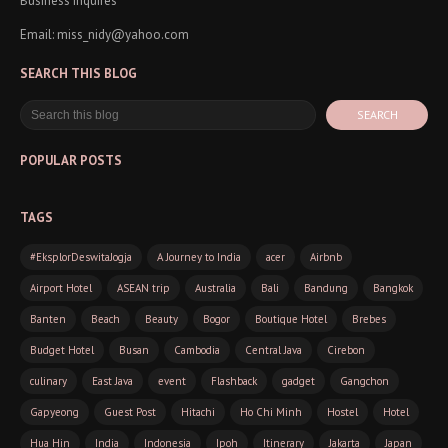
Business inquires
Email: miss_nidy@yahoo.com
SEARCH THIS BLOG
POPULAR POSTS
TAGS
#EksplorDeswitaJogja
A Journey to India
acer
Airbnb
Airport Hotel
ASEAN trip
Australia
Bali
Bandung
Bangkok
Banten
Beach
Beauty
Bogor
Boutique Hotel
Brebes
Budget Hotel
Busan
Cambodia
Central Java
Cirebon
culinary
East Java
event
Flashback
gadget
Gangchon
Gapyeong
Guest Post
Hitachi
Ho Chi Minh
Hostel
Hotel
Hua Hin
India
Indonesia
Ipoh
Itinerary
Jakarta
Japan