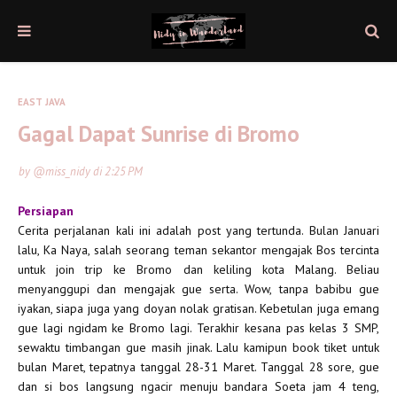
EAST JAVA
Gagal Dapat Sunrise di Bromo
by
@miss_nidy
di
2:25 PM
Persiapan
Cerita perjalanan kali ini adalah post yang tertunda. Bulan Januari
lalu, Ka Naya, salah seorang teman sekantor mengajak Bos tercinta
untuk join trip ke Bromo dan keliling kota Malang. Beliau
menyanggupi dan mengajak gue serta. Wow, tanpa babibu gue
iyakan, siapa juga yang doyan nolak gratisan. Kebetulan juga emang
gue lagi ngidam ke Bromo lagi. Terakhir kesana pas kelas 3 SMP,
sewaktu timbangan gue masih jinak. Lalu kamipun book tiket untuk
bulan Maret, tepatnya tanggal 28-31 Maret. Tanggal 28 sore, gue
dan si bos langsung ngacir menuju bandara Soeta jam 4 teng,