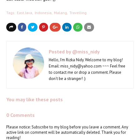
Tags:
East Java
Indonesia
Malang
Travelling
Posted by
@miss_nidy
Hello, I'm Rizka Nidy. Welcome to my blog!
Email: miss_nidy@yahoo.com ~~~ Feel free
to contact me or drop a comment. Please
don't be a stranger! :)
You may like these posts
0 Comments
Please notice: Subscribe to my blog before you leave a comment. Any
active link on comment will be automatically deleted. Thank you for
reading!