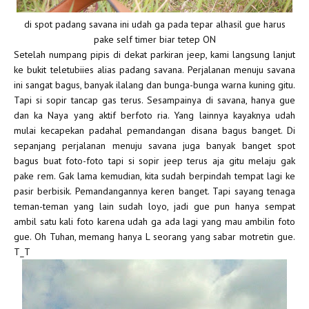
di spot padang savana ini udah ga pada tepar alhasil gue harus
pake self timer biar tetep ON
Setelah numpang pipis di dekat parkiran jeep, kami langsung lanjut
ke bukit teletubiies alias padang savana. Perjalanan menuju savana
ini sangat bagus, banyak ilalang dan bunga-bunga warna kuning gitu.
Tapi si sopir tancap gas terus. Sesampainya di savana, hanya gue
dan ka Naya yang aktif berfoto ria. Yang lainnya kayaknya udah
mulai kecapekan padahal pemandangan disana bagus banget. Di
sepanjang perjalanan menuju savana juga banyak banget spot
bagus buat foto-foto tapi si sopir jeep terus aja gitu melaju gak
pake rem. Gak lama kemudian, kita sudah berpindah tempat lagi ke
pasir berbisik. Pemandangannya keren banget. Tapi sayang tenaga
teman-teman yang lain sudah loyo, jadi gue pun hanya sempat
ambil satu kali foto karena udah ga ada lagi yang mau ambilin foto
gue. Oh Tuhan, memang hanya L seorang yang sabar motretin gue.
T_T