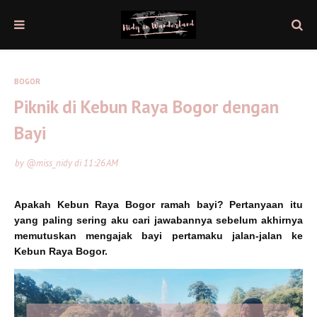
BOGOR
Piknik di Kebun Raya Bogor dengan
Bayi
by
@miss_nidy
di
11:26 AM
Apakah Kebun Raya Bogor ramah bayi?
Pertanyaan itu
yang paling sering aku cari jawabannya sebelum akhirnya
memutuskan mengajak bayi pertamaku jalan-jalan ke
Kebun Raya Bogor.