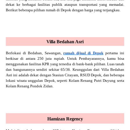
dekat ke berbagai fasilitas publik ataupun transportasi yang memadai.
Berikut beberapa pilihan rumah di Depok dengan harga yang terjangkau.
Villa Bedahan Asri
Berlokasi di Bedahan, Sawangan,
rumah dijual di Depok
pertama ini
berkisar di antara 250 juta rupiah. Untuk Pembayarannya, kamu bisa
menggunakan fasilitas KPR yang tersedia di bank-bank pilihan. Luas tanah
dan bangunannya sendiri sekitar 65/36. Keunggulan dari Villa Bedahan
Asri ini adalah dekat dengan Stasiun Citayam, RSUD Depok, dan beberapa
lokasi wisata unggulan Depok, seperti Kolam Renang Putri Duyung serta
Kolam Renang Pondok Zidan.
Hamizan Regency