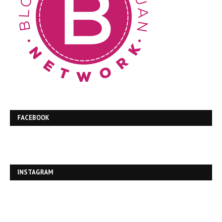
FACEBOOK
INSTAGRAM