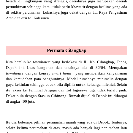
berada di lingkungan yang strategis, daerahnya juga merupakan daerah
permukiman sehingga kamu tidak perlu khawatir dengan fasilitas yang ada
di sekitar perumahan. Lokasinya juga dekat dengan JL. Raya Pengasinan
Arco dan
exit
tol Kalisuren.
Permata Cilangkap
Kita beralih ke
townhouse
yang berlokasi di JL. Kp. Cilangkap, Tapos,
Depok ini. Luas bangunan dan tanahnya ada di 36/64. Merupakan
townhouse
dengan konsep
smart home
yang memberikan kenyamanan
dan kemudahan para penghuninya. Model rumahnya minimalis dengan
gaya kekinian sehingga cocok bila dipilih untuk keluarga milenial. Selain
itu, akses ke Terminal Jatijajar dan Tol Jagorawi juga tidak terlalu jauh.
Dekat pula dengan Stasiun Cibinong. Rumah dijual di Depok
ini dihargai
di angka 400 juta.
Itu dia beberapa pilihan perumahan murah
yang ada di Depok. Tentunya,
selain kelima perumahan di atas, masih ada banyak lagi perumahan lain