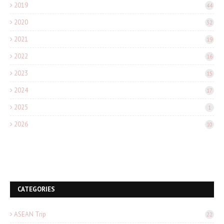
2019
44
2020
32
2021
19
2022
16
2023
15
2024
17
2025
1
2026
10
CATEGORIES
ASEAN Trip
22