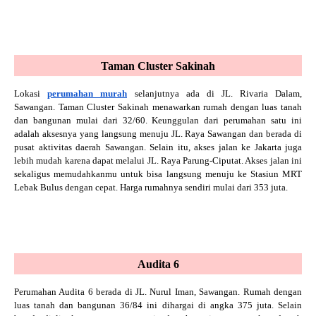
Taman Cluster Sakinah
Lokasi
perumahan murah
selanjutnya ada di JL. Rivaria Dalam,
Sawangan. Taman Cluster Sakinah menawarkan rumah dengan luas tanah
dan bangunan mulai dari 32/60. Keunggulan dari perumahan satu ini
adalah aksesnya yang langsung menuju JL. Raya Sawangan dan berada di
pusat aktivitas daerah Sawangan. Selain itu, akses jalan ke Jakarta juga
lebih mudah karena dapat melalui JL. Raya Parung-Ciputat. Akses jalan ini
sekaligus memudahkanmu untuk bisa langsung menuju ke Stasiun MRT
Lebak Bulus dengan cepat. Harga rumahnya sendiri mulai dari 353 juta.
Audita 6
Perumahan Audita 6 berada di JL. Nurul Iman, Sawangan. Rumah dengan
luas tanah dan bangunan 36/84 ini dihargai di angka 375 juta. Selain