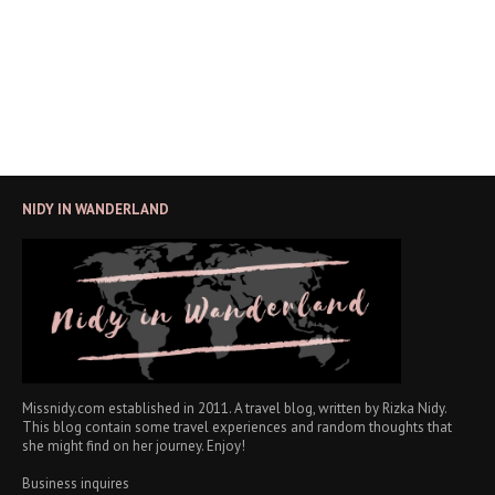
NIDY IN WANDERLAND
Missnidy.com established in 2011. A travel blog, written by Rizka Nidy.
This blog contain some travel experiences and random thoughts that
she might find on her journey. Enjoy!
Business inquires