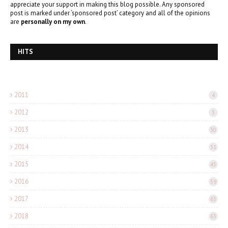
appreciate your support in making this blog possible. Any sponsored
post is marked under ‘sponsored post’ category and all of the opinions
are
personally on my own
.
HITS
2011
4
2012
3
2013
30
2014
31
2015
45
2016
59
2017
63
2018
63