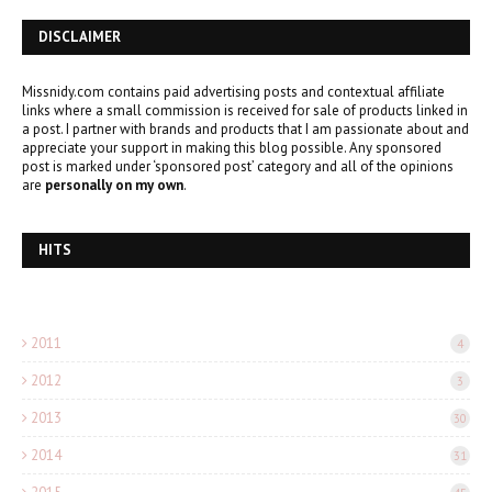
DISCLAIMER
Missnidy.com contains paid advertising posts and contextual affiliate
links where a small commission is received for sale of products linked in
a post. I partner with brands and products that I am passionate about and
appreciate your support in making this blog possible. Any sponsored
post is marked under ‘sponsored post’ category and all of the opinions
are
personally on my own
.
HITS
2011
4
2012
3
2013
30
2014
31