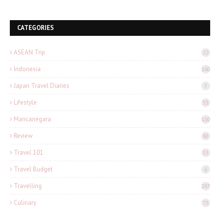
CATEGORIES
ASEAN Trip
22
Indonesia
160
Japan Travel Diaries
7
Lifestyle
55
Mancanegara
110
Review
80
Travel 101
33
Travel Budget
6
Travelling
287
Culinary
75