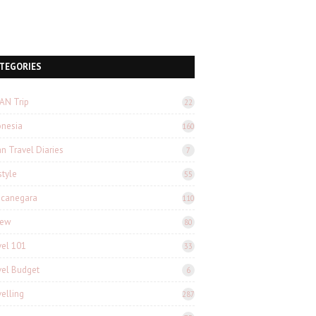
TEGORIES
AN Trip
22
onesia
160
n Travel Diaries
7
style
55
canegara
110
iew
80
vel 101
33
vel Budget
6
velling
287