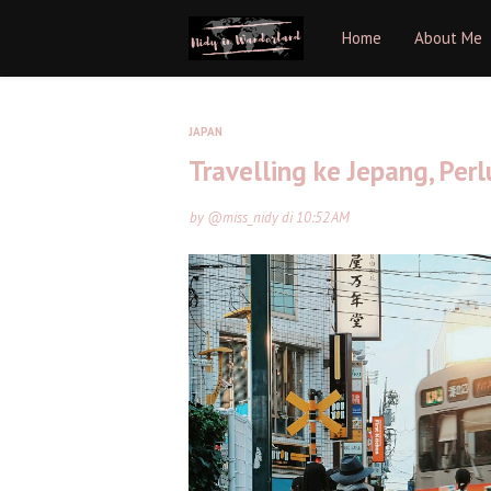
Home
About Me
JAPAN
Travelling ke Jepang, Perl
by
@miss_nidy
di
10:52 AM