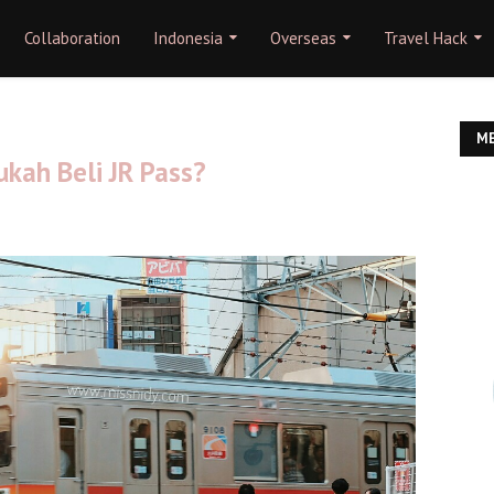
Collaboration
Indonesia
Overseas
Travel Hack
ME
ukah Beli JR Pass?