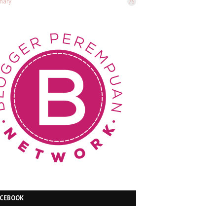
inary
75
ACEBOOK