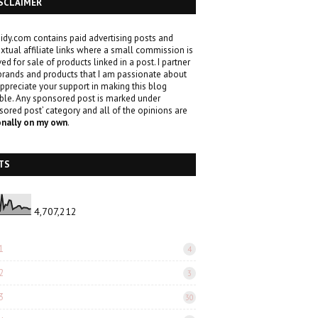
SCLAIMER
idy.com contains paid advertising posts and
xtual affiliate links where a small commission is
ved for sale of products linked in a post. I partner
brands and products that I am passionate about
ppreciate your support in making this blog
ble. Any sponsored post is marked under
sored post’ category and all of the opinions are
onally on my own
.
TS
4,707,212
1
4
2
3
3
30