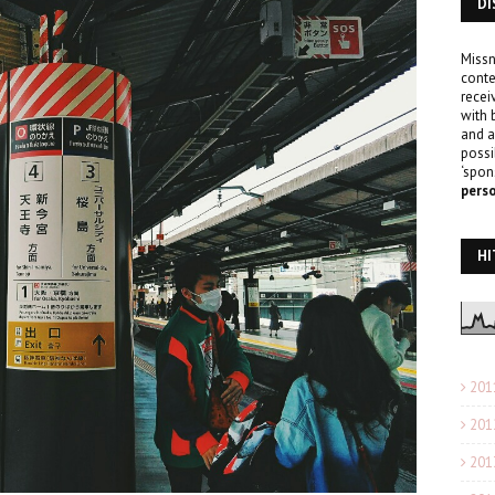
DI
Missn
conte
recei
with 
and a
possi
‘spon
pers
HI
201
201
201