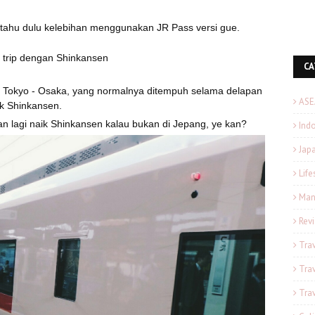
 tahu dulu kelebihan menggunakan JR Pass versi gue.
x trip dengan Shinkansen
CA
 Tokyo - Osaka, yang normalnya ditempuh selama delapan
ASE
ik Shinkansen.
n lagi naik Shinkansen kalau bukan di Jepang, ye kan?
Ind
Japa
Life
Man
Rev
Tra
Tra
Tra