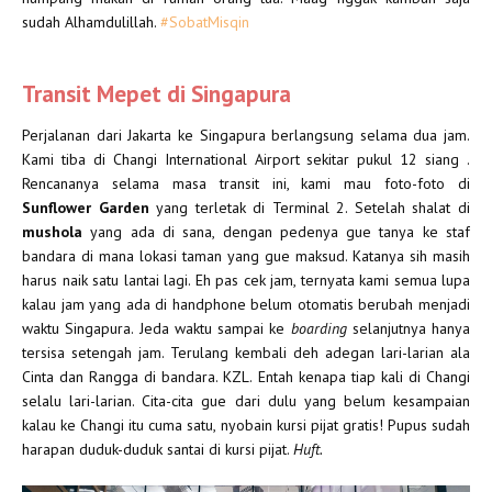
sudah Alhamdulillah.
#SobatMisqin
Transit Mepet di Singapura
Perjalanan dari Jakarta ke Singapura berlangsung selama dua jam.
Kami tiba di Changi International Airport sekitar pukul 12 siang .
Rencananya selama masa transit ini, kami mau foto-foto di
Sunflower Garden
yang terletak di Terminal 2. Setelah shalat di
mushola
yang ada di sana, dengan pedenya gue tanya ke staf
bandara di mana lokasi taman yang gue maksud. Katanya sih masih
harus naik satu lantai lagi. Eh pas cek jam, ternyata kami semua lupa
kalau jam yang ada di handphone belum otomatis berubah menjadi
waktu Singapura. Jeda waktu sampai ke
boarding
selanjutnya hanya
tersisa setengah jam. Terulang kembali deh adegan lari-larian ala
Cinta dan Rangga di bandara. KZL. Entah kenapa tiap kali di Changi
selalu lari-larian. Cita-cita gue dari dulu yang belum kesampaian
kalau ke Changi itu cuma satu, nyobain kursi pijat gratis! Pupus sudah
harapan duduk-duduk santai di kursi pijat.
Huft.