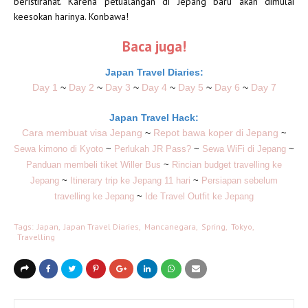
beristirahat. Karena petualangan di Jepang baru akan dimulai
keesokan harinya. Konbawa!
Baca juga!
Japan Travel Diaries:
Day 1
~
Day 2
~
Day 3
~
Day 4
~
Day 5
~
Day 6
~
Day 7
Japan Travel Hack:
Cara membuat visa Jepang
~
Repot bawa koper di Jepang
~
Sewa kimono di Kyoto
~
Perlukah JR Pass?
~
Sewa WiFi di Jepang
~
Panduan membeli tiket Willer Bus
~
Rincian budget travelling ke
Jepang
~
Itinerary trip ke Jepang 11 hari
~
Persiapan sebelum
travelling ke Jepang
~
Ide Travel Outfit ke Jepang
Tags:
Japan
Japan Travel Diaries
Mancanegara
Spring
Tokyo
Travelling