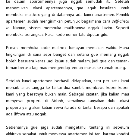
ke dalam apartemennya juga nggak semudah itu. Setelah
menemukan lokasi apartemennya, gue agak kesulitan untuk
membuka mailbox yang di dalamnya ada kunci apartemen. Pemilik
apartemen sudah mengirimkan petunjuk bagaimana cara
self-check
in
. Namun, sistem membuka mailboxnya nggak lazim. Seperti
membuka berangkas. Pakai kode nomer lalu diputar gitu.
Proses membuka kode mailbox lumayan memakan waktu. Mana
lingkungan di sana sepi banget dan setahu gue memang nggak
boleh bersuara keras lagi kalau sudah malam, jadi gue dan teman-
teman berasa lagi mau mengendap-endap masuk ke rumah orang.
Setelah kunci apartemen berhasil didapatkan, satu per satu kami
menaiki anak tangga ke lantai dua sambil membawa koper-koper
kami yang beratnya bukan main. Sebagai catatan, jika kalian mau
menyewa properti di Airbnb, sebaiknya tanyakan dulu lokasi
properti yang akan kalian sewa itu ada di lantai berapa dan apakah
ada liftnya atau nggak.
Sebenarnya gue juga sudah mengetahui tentang ini sebelum
akhirnya sepakat untuk menyewa apartemen ini, tapi karena kondisi