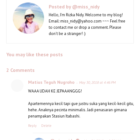
Posted by
@miss_nidy
Hello, I'm Rizka Nidy. Welcome to my blog!
Email: miss_nidy@yahoo.com ~~~ Feel free
to contact me or drop a comment. Please
don't be a stranger! :)
You may like these posts
2 Comments
Matius Teguh Nugroho
May 30, 2018 at 4:46 PM
WAAA UDAH KE JEPAAANGGG!
Apartemennya kecil tapi gue justru suka yang kecil-kecil gitu,
hehe. Anaknya pecinta minimalis. Jadi penasaran gimana
penampakan Stasiun Itabashi.
Reply
Delete