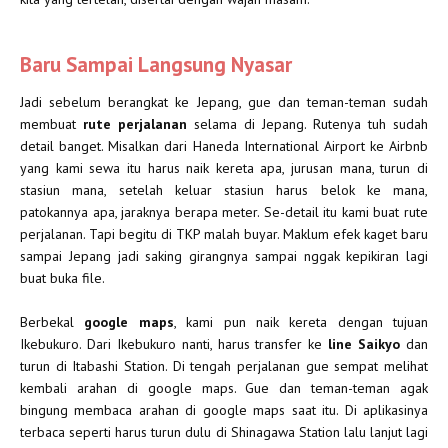
Baru Sampai Langsung Nyasar
Jadi sebelum berangkat ke Jepang, gue dan teman-teman sudah
membuat
rute perjalanan
selama di Jepang. Rutenya tuh sudah
detail banget. Misalkan dari Haneda International Airport ke Airbnb
yang kami sewa itu harus naik kereta apa, jurusan mana, turun di
stasiun mana, setelah keluar stasiun harus belok ke mana,
patokannya apa, jaraknya berapa meter. Se-detail itu kami buat rute
perjalanan. Tapi begitu di TKP malah buyar. Maklum efek kaget baru
sampai Jepang jadi saking girangnya sampai nggak kepikiran lagi
buat buka file.
Berbekal
google maps
, kami pun naik kereta dengan tujuan
Ikebukuro. Dari Ikebukuro nanti, harus transfer ke
line Saikyo
dan
turun di Itabashi Station. Di tengah perjalanan gue sempat melihat
kembali arahan di google maps. Gue dan teman-teman agak
bingung membaca arahan di google maps saat itu. Di aplikasinya
terbaca seperti harus turun dulu di Shinagawa Station lalu lanjut lagi