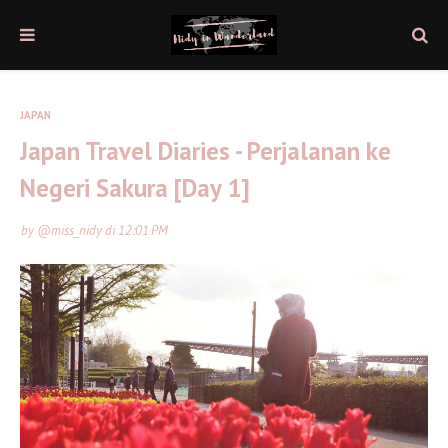
JAPAN
Japan Travel Diaries - Perjalanan ke
Negeri Sakura [Day 1]
by
@miss_nidy
di
12:01 PM