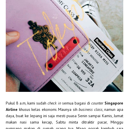
Pukul 8 a.m, kami sudah
check in
semua bagasi di
counter
Singapore
Airline
khusus kelas ekonomi. Maunya sih
business class
, namun apa
daya, buat ke Jepang ini saja mesti puasa Senin sampai Kamis, Jumat
makan nasi sama kecap, Sabtu minta ditraktir pacar, Minggu
numpang makan di rumah orang tua. Maag nggak kambuh saja