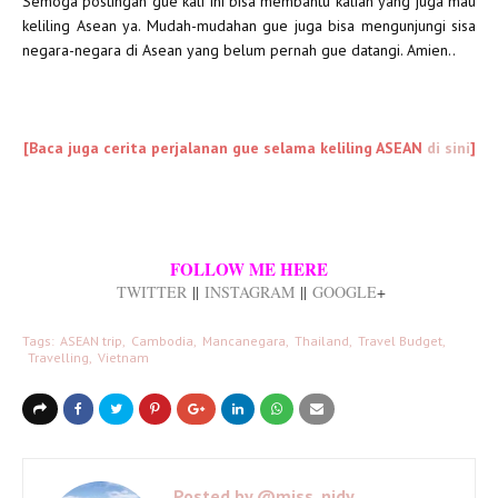
Semoga postingan gue kali ini bisa membantu kalian yang juga mau
keliling Asean ya. Mudah-mudahan gue juga bisa mengunjungi sisa
negara-negara di Asean yang belum pernah gue datangi. Amien..
[Baca juga cerita perjalanan gue selama keliling ASEAN
di sini
]
FOLLOW ME HERE
TWITTER
||
INSTAGRAM
||
GOOGLE
+
Tags:
ASEAN trip
Cambodia
Mancanegara
Thailand
Travel Budget
Travelling
Vietnam
Posted by
@miss_nidy