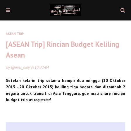
ASEAN TRIP
[ASEAN Trip] Rincian Budget Keliling
Asean
by
@miss_nidy
di
10:00 AM
Setelah kelarin trip selama hampir dua minggu (10 Oktober
2015 - 20 Oktober 2015) keliling tiga negara dan ditambah 2
negara untuk transit di Asia Tenggara, gue mau share rincian
budget trip
as requested
.