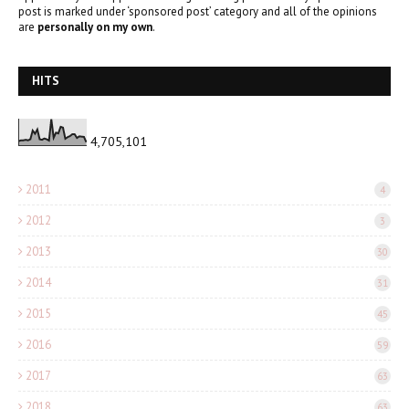
post is marked under ‘sponsored post’ category and all of the opinions
are
personally on my own
.
HITS
4,705,101
2011
4
2012
3
2013
30
2014
31
2015
45
2016
59
2017
63
2018
63