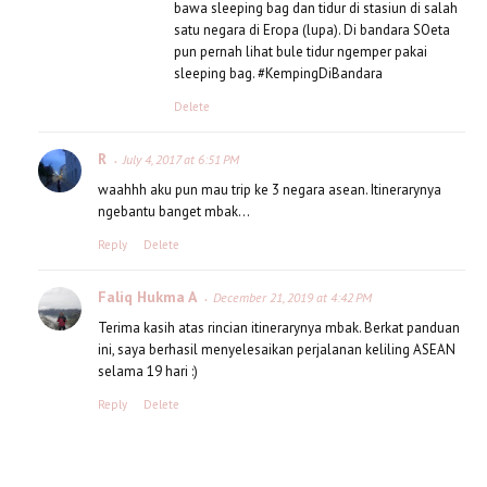
bawa sleeping bag dan tidur di stasiun di salah
satu negara di Eropa (lupa). Di bandara SOeta
pun pernah lihat bule tidur ngemper pakai
sleeping bag. #KempingDiBandara
Delete
R
July 4, 2017 at 6:51 PM
waahhh aku pun mau trip ke 3 negara asean. Itinerarynya
ngebantu banget mbak...
Reply
Delete
Faliq Hukma A
December 21, 2019 at 4:42 PM
Terima kasih atas rincian itinerarynya mbak. Berkat panduan
ini, saya berhasil menyelesaikan perjalanan keliling ASEAN
selama 19 hari :)
Reply
Delete