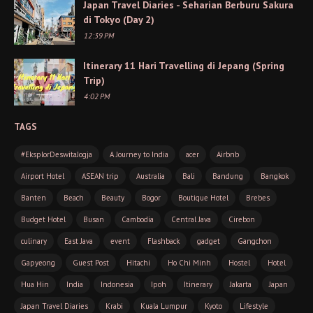
Japan Travel Diaries - Seharian Berburu Sakura
di Tokyo (Day 2)
12:39 PM
Itinerary 11 Hari Travelling di Jepang (Spring
Trip)
4:02 PM
TAGS
#EksplorDeswitaJogja
A Journey to India
acer
Airbnb
Airport Hotel
ASEAN trip
Australia
Bali
Bandung
Bangkok
Banten
Beach
Beauty
Bogor
Boutique Hotel
Brebes
Budget Hotel
Busan
Cambodia
Central Java
Cirebon
culinary
East Java
event
Flashback
gadget
Gangchon
Gapyeong
Guest Post
Hitachi
Ho Chi Minh
Hostel
Hotel
Hua Hin
India
Indonesia
Ipoh
Itinerary
Jakarta
Japan
Japan Travel Diaries
Krabi
Kuala Lumpur
Kyoto
Lifestyle