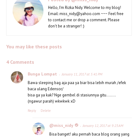
Hello, I'm Rizka Nidy. Welcome to my blog!
Email: miss_nidy@yahoo.com ~~~ Feel free
to contact me or drop a comment. Please
don't be a stranger! :)
You may like these posts
4 Comments
Bunga Lompat
January 11, 2017 at 5:41 PM
Bawa sleeping bag aja paa ya biar bisa lebih murah /efek
baca ulang Edensor/
bisa ga ya kak? Nge gembel di stasiunnya gitu........
(ngawur parah) wkwkwk xD
Reply
Delete
@miss_nidy
January 12, 2017 at 9:23 AM
Bisa banget! aku pernah baca blog orang yang