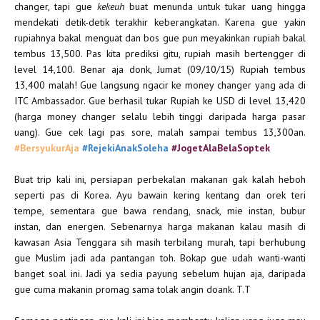
changer, tapi gue
kekeuh
buat menunda untuk tukar uang hingga
mendekati detik-detik terakhir keberangkatan. Karena gue yakin
rupiahnya bakal menguat dan bos gue pun meyakinkan rupiah bakal
tembus 13,500. Pas kita prediksi gitu, rupiah masih bertengger di
level 14,100. Benar aja donk, Jumat (09/10/15) Rupiah tembus
13,400 malah! Gue langsung ngacir ke money changer yang ada di
ITC Ambassador. Gue berhasil tukar Rupiah ke USD di level 13,420
(harga money changer selalu lebih tinggi daripada harga pasar
uang). Gue cek lagi pas sore, malah sampai tembus 13,300an.
#BersyukurAja
#RejekiAnakSoleha
#JogetAlaBelaSoptek
Buat trip kali ini, persiapan perbekalan makanan gak kalah heboh
seperti pas di Korea. Ayu bawain kering kentang dan orek teri
tempe, sementara gue bawa rendang, snack, mie instan, bubur
instan, dan energen. Sebenarnya harga makanan kalau masih di
kawasan Asia Tenggara sih masih terbilang murah, tapi berhubung
gue Muslim jadi ada pantangan toh. Bokap gue udah wanti-wanti
banget soal ini. Jadi ya sedia payung sebelum hujan aja, daripada
gue cuma makanin promag sama tolak angin doank. T.T