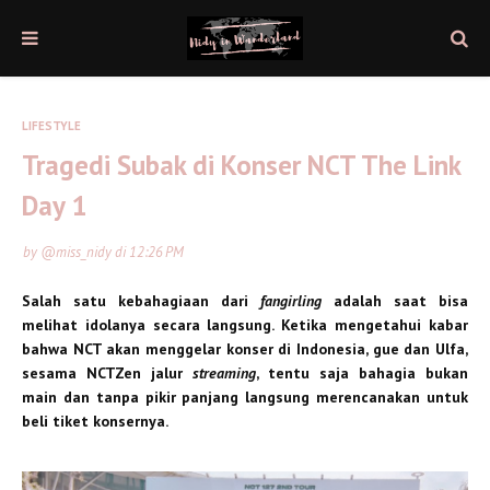
LIFESTYLE
Tragedi Subak di Konser NCT The Link
Day 1
by
@miss_nidy
di
12:26 PM
Salah satu kebahagiaan dari
fangirling
adalah saat bisa
melihat idolanya secara langsung. Ketika mengetahui kabar
bahwa NCT akan menggelar konser di Indonesia, gue dan Ulfa,
sesama NCTZen jalur
streaming
, tentu saja bahagia bukan
main dan tanpa pikir panjang langsung merencanakan untuk
beli tiket konsernya.