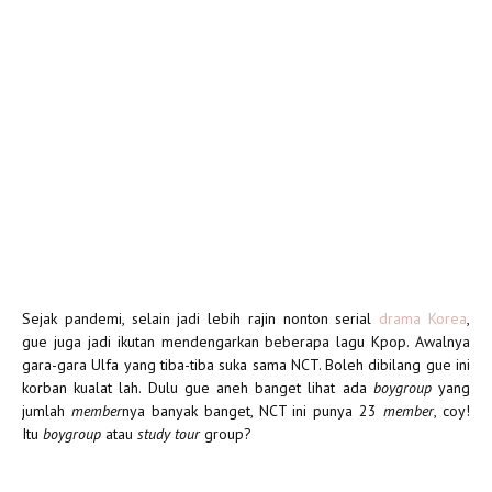
Sejak pandemi, selain jadi lebih rajin nonton serial
drama Korea
,
gue juga jadi ikutan mendengarkan beberapa lagu Kpop. Awalnya
gara-gara Ulfa yang tiba-tiba suka sama NCT. Boleh dibilang gue ini
korban kualat lah. Dulu gue aneh banget lihat ada
boygroup
yang
jumlah
member
nya banyak banget, NCT ini punya 23
member
, coy!
Itu
boygroup
atau
study tour
group?