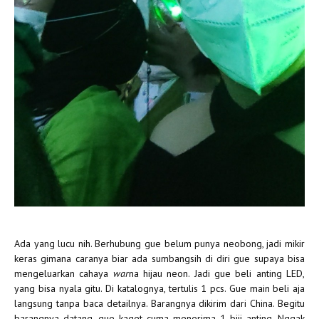
Ada yang lucu nih. Berhubung gue belum punya neobong, jadi mikir
keras gimana caranya biar ada sumbangsih di diri gue supaya bisa
mengeluarkan cahaya
war
na hijau neon. Jadi gue beli anting LED,
yang bisa nyala gitu. Di katalognya, tertulis 1 pcs. Gue main beli aja
langsung tanpa baca detailnya. Barangnya dikirim dari China. Begitu
barangnya datang, gue kaget cuma menerima 1 biji anting. Nggak