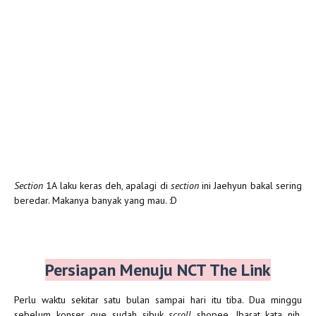
Section
1A laku keras deh, apalagi di
section
ini Jaehyun bakal sering
beredar. Makanya banyak yang mau. :D
Persiapan Menuju NCT The Link
Perlu waktu sekitar satu bulan sampai hari itu tiba. Dua minggu
sebelum konser, gue sudah sibuk
scroll
shopee. Ibarat kata nih,