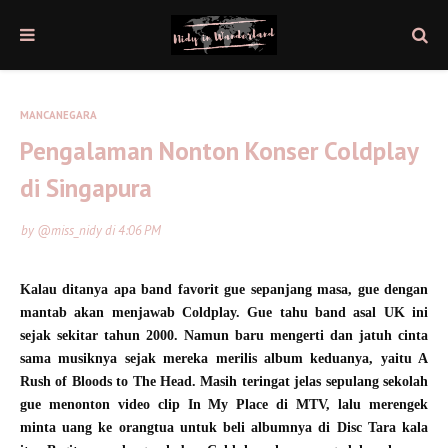
MANCANEGARA
Pengalaman Nonton Konser Coldplay
di Singapura
by
@miss_nidy
di
4:06 PM
Kalau ditanya apa band favorit gue sepanjang masa, gue dengan
mantab akan menjawab Coldplay. Gue tahu band asal UK ini
sejak sekitar tahun 2000. Namun baru mengerti dan jatuh cinta
sama musiknya sejak mereka merilis album keduanya, yaitu A
Rush of Bloods to The Head. Masih teringat jelas sepulang sekolah
gue menonton video clip In My Place di MTV, lalu merengek
minta uang ke orangtua untuk beli albumnya di Disc Tara kala