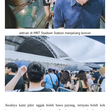
antrian di MRT Stadium Station menjelang konser
Awalnya kami pikir nggak boleh bawa payung, ternyata boleh kok