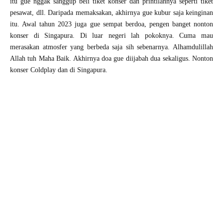
itu gue nggak sanggup beli tiket konser dan printilannya seperti tiket
pesawat, dll. Daripada memaksakan, akhirnya gue kubur saja keinginan
itu. Awal tahun 2023 juga gue sempat berdoa, pengen banget nonton
konser di Singapura. Di luar negeri lah pokoknya. Cuma mau
merasakan atmosfer yang berbeda saja sih sebenarnya. Alhamdulillah
Allah tuh Maha Baik. Akhirnya doa gue diijabah dua sekaligus. Nonton
konser Coldplay dan di Singapura.