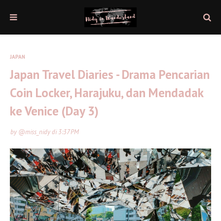
JAPAN
Japan Travel Diaries - Drama Pencarian
Coin Locker, Harajuku, dan Mendadak
ke Venice (Day 3)
by
@miss_nidy
di
3:37 PM