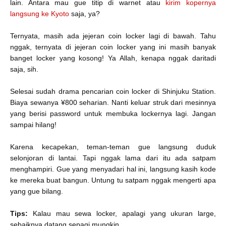
lain. Antara mau gue titip di warnet atau
kirim kopernya
langsung ke Kyoto
saja, ya?
Ternyata, masih ada jejeran coin locker lagi di bawah. Tahu
nggak, ternyata di jejeran coin locker yang ini masih banyak
banget locker yang kosong! Ya Allah, kenapa nggak daritadi
saja, sih.
Selesai sudah drama pencarian coin locker di Shinjuku Station.
Biaya sewanya ¥800 seharian. Nanti keluar struk dari mesinnya
yang berisi password untuk membuka lockernya lagi. Jangan
sampai hilang!
Karena kecapekan, teman-teman gue langsung duduk
selonjoran di lantai. Tapi nggak lama dari itu ada satpam
menghampiri. Gue yang menyadari hal ini, langsung kasih kode
ke mereka buat bangun. Untung tu satpam nggak mengerti apa
yang gue bilang.
Tips:
Kalau mau sewa locker, apalagi yang ukuran large,
sebaiknya datang sepagi mungkin.