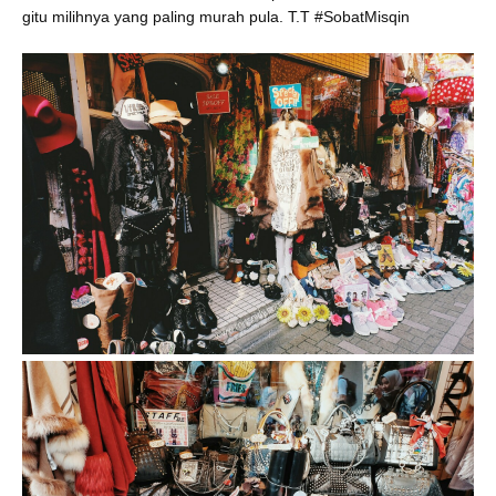
gitu milihnya yang paling murah pula. T.T #SobatMisqin