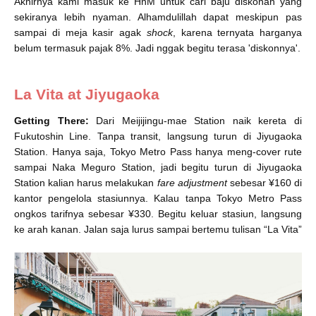
Akhirnya kami masuk ke HnM untuk cari baju diskonan yang
sekiranya lebih nyaman. Alhamdulillah dapat meskipun pas
sampai di meja kasir agak
shock
, karena ternyata harganya
belum termasuk pajak 8%. Jadi nggak begitu terasa 'diskonnya'.
La Vita at Jiyugaoka
Getting There:
Dari Meijijingu-mae Station naik kereta di
Fukutoshin Line. Tanpa transit, langsung turun di Jiyugaoka
Station. Hanya saja, Tokyo Metro Pass hanya meng-cover rute
sampai Naka Meguro Station, jadi begitu turun di Jiyugaoka
Station kalian harus melakukan
fare adjustment
sebesar ¥160 di
kantor pengelola stasiunnya. Kalau tanpa Tokyo Metro Pass
ongkos tarifnya sebesar ¥330. Begitu keluar stasiun, langsung
ke arah kanan. Jalan saja lurus sampai bertemu tulisan “La Vita”