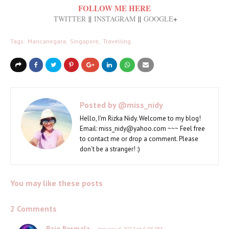
FOLLOW ME HERE
TWITTER
||
INSTAGRAM
||
GOOGLE
+
Tags:
Mancanegara
Singapore
Travelling
Posted by
@miss_nidy
Hello, I'm Rizka Nidy. Welcome to my blog!
Email: miss_nidy@yahoo.com ~~~ Feel free
to contact me or drop a comment. Please
don't be a stranger! :)
You may like these posts
2 Comments
Baiq Rosmala
January 4, 2017 at 6:06 PM