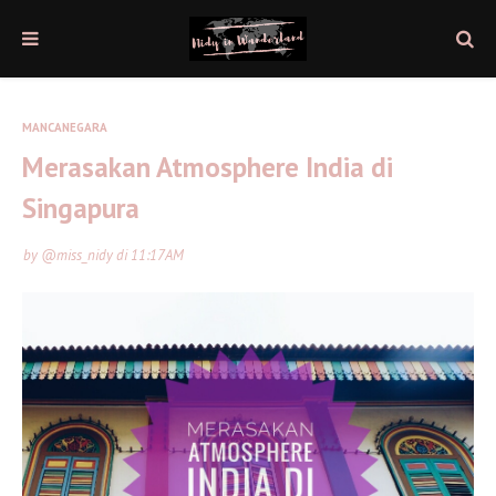
MANCANEGARA
Merasakan Atmosphere India di
Singapura
by
@miss_nidy
di
11:17 AM