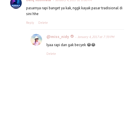
pasarnya rapi banget ya kak, nggk kayak pasar tradisional di
sini hhe
Reply
Delete
@miss_nidy
January 4, 2017 at 7:39 PM
Iyaa rapi dan gak becyek 😂😂
Delete