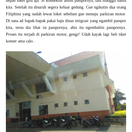
depan loket gitu aja. Si kondektur ambil passpornya, lalu manggil nama
kita. Setelah itu disuruh segera keluar gedung. Gue ngikutin dua orang
Filiphina yang sudah lewat loket sebelum gue menuju parkiran motor.
Di sana ad bapak-bapak pakai baju dinas imigrasi yang ngambil passpor
kita, terus dia lihat isi passpornya, abis itu ngembaliin passpornya.
Proses itu terjadi di parkiran motor, gengs! Udah kayak lagi beli tiket
konser ama calo..