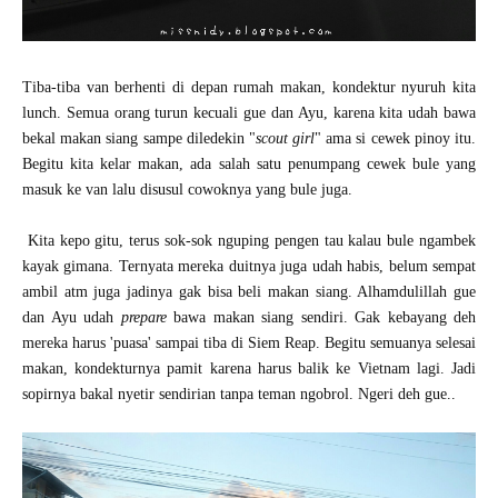
Tiba-tiba van berhenti di depan rumah makan, kondektur nyuruh kita
lunch. Semua orang turun kecuali gue dan Ayu, karena kita udah bawa
bekal makan siang sampe diledekin "
scout girl
" ama si cewek pinoy itu.
Begitu kita kelar makan, ada salah satu penumpang cewek bule yang
masuk ke van lalu disusul cowoknya yang bule juga.
Kita kepo gitu, terus sok-sok nguping pengen tau kalau bule ngambek
kayak gimana. Ternyata mereka duitnya juga udah habis, belum sempat
ambil atm juga jadinya gak bisa beli makan siang. Alhamdulillah gue
dan Ayu udah
prepare
bawa makan siang sendiri. Gak kebayang deh
mereka harus 'puasa' sampai tiba di Siem Reap. Begitu semuanya selesai
makan, kondekturnya pamit karena harus balik ke Vietnam lagi. Jadi
sopirnya bakal nyetir sendirian tanpa teman ngobrol. Ngeri deh gue..