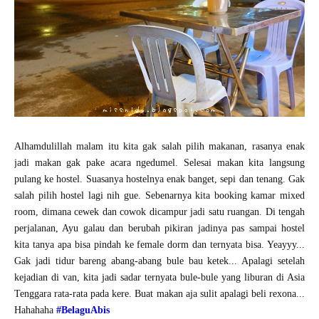
Alhamdulillah malam itu kita gak salah pilih makanan, rasanya enak
jadi makan gak pake acara ngedumel. Selesai makan kita langsung
pulang ke hostel. Suasanya hostelnya enak banget, sepi dan tenang. Gak
salah pilih hostel lagi nih gue. Sebenarnya kita booking kamar mixed
room, dimana cewek dan cowok dicampur jadi satu ruangan. Di tengah
perjalanan, Ayu galau dan berubah pikiran jadinya pas sampai hostel
kita tanya apa bisa pindah ke female dorm dan ternyata bisa. Yeayyy...
Gak jadi tidur bareng abang-abang bule bau ketek... Apalagi setelah
kejadian di van, kita jadi sadar ternyata bule-bule yang liburan di Asia
Tenggara rata-rata pada kere. Buat makan aja sulit apalagi beli rexona...
Hahahaha
#BelaguAbis