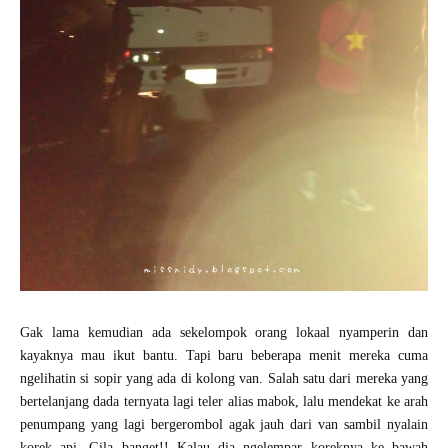
Gak lama kemudian ada sekelompok orang lokaal nyamperin dan
kayaknya mau ikut bantu. Tapi baru beberapa menit mereka cuma
ngelihatin si sopir yang ada di kolong van. Salah satu dari mereka yang
bertelanjang dada ternyata lagi teler alias mabok, lalu mendekat ke arah
penumpang yang lagi bergerombol agak jauh dari van sambil nyalain
korek api. Gila banget!! Kalau dia ngelempar koreknya ke bawah