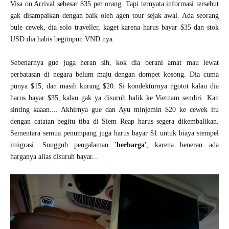
Visa on Arrival sebesar $35 per orang. Tapi ternyata informasi tersebut
gak disampaikan dengan baik oleh agen tour sejak awal. Ada seorang
bule cewek, dia solo traveller, kaget karena harus bayar $35 dan stok
USD dia habis begitupun VND nya.
Sebenarnya gue juga heran sih, kok dia berani amat mau lewat
perbatasan di negara belum maju dengan dompet kosong. Dia cuma
punya $15, dan masih kurang $20. Si kondekturnya ngotot kalau dia
harus bayar $35, kalau gak ya disuruh balik ke Vietnam sendiri. Kan
sinting kaaan.... Akhirnya gue dan Ayu minjemin $20 ke cewek itu
dengan catatan begitu tiba di Siem Reap harus segera dikembalikan.
Sementara semua penumpang juga harus bayar $1 untuk biaya stempel
imigrasi. Sungguh pengalaman '
berharga
', karena beneran ada
harganya alias disuruh bayar...