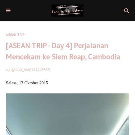
ASEAN TRIP
[ASEAN TRIP - Day 4] Perjalanan
Mencekam ke Siem Reap, Cambodia
by
@miss_nidy
di
11:04 AM
Selasa, 13 Oktober 2015